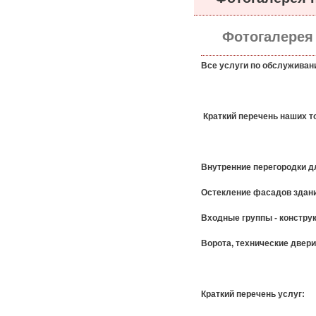
фасадов,
Входные группы,
Двери,
Фотогалерея
Перегородки,
Окна
Все услуги по обслуживани
Краткий перечень наших т
3
Внутренние перегородки д
Остекление фасадов здани
Входные группы - констру
Ворота, технические двери
Краткий перечень услуг: