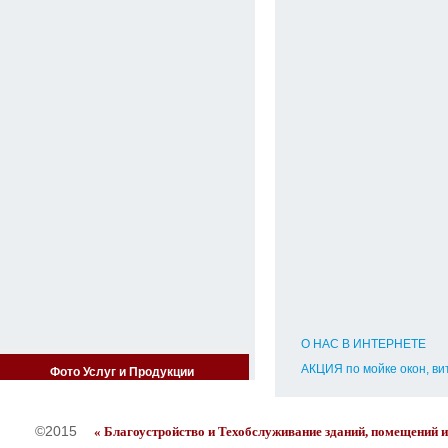
O НАС В ИНТЕРНЕТЕ
АКЦИЯ по мойке окон, витр
Фото Услуг и Продукции
Контактная информация
+
©2015
« Благоустройство и Техобслуживание зданий, помещений и 
Дополнительно можно посмо