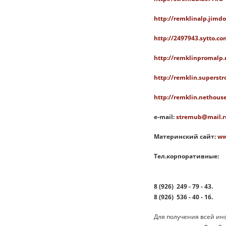
http://remklinalp.jimd
http://2497943.sytto.co
http://remklinpromalp.
http://remklin.superstr
http://remklin.nethouse
e-mail:
stremub@mail.r
Материнский сайт:
ww
Тел.корпоративные:
8 (926)
249
-
79
-
43.
8 (926)
536
-
40
-
16.
Для получения всей ин