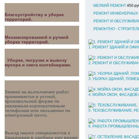
МЕЛКИЙ РЕМОНТ
450 ру
РЕМОНТ ИНЖЕНЕРНЫХ
Благоустройству и уборке
территорий.
РЕМОНТ И ОБСЛУЖИВА
РЕМОНТНО - СТРОИТЕЛ
Механизированной и ручной
уборке территорий.
1. РЕМОНТ ЗДАНИЙ И ОФИ
Уборке, погрузке и вывозу
2. РЕМОНТ И ОБСЛУЖИВА
мусора и снега контейнерами.
3. УБОРКА ЗДАНИЙ, ПОМЕ
Заявки на выполнение работ
4. МОЙКА ОКОН, ФАСАДО
принимаются в устной,
произвольной форме по
указанным корпоративным
5. ТЕХОБСЛУЖИВАНИЕ, 
телефонам или письменно по
электронной почте.
6. РАБОТА ПРОМЫШЛЕНН
Выезд наших специалистов к
Заказчикам в удобное ему время