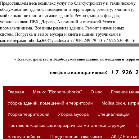
Предоставляем весь комплекс услуг по благоустройству и техническому
обслуживанию зданий, помещений и территорий, ремонту, клинингу,
мойке окон, витрин и фасадов зданий: Ремонт,защита фасадов,
установка окон ПВХ, Дерево, Алюминий и витражей.Услуги
промальпинизма. Все виды ремонта зданий. Ремонт инженерных
систем. Погрузка и вывоз мусора и снега нашими грузчиками и
контейнерами. uborka360@yandex.ru +7 926 249-79-43 +7 926 536-40-16
« Благоустройство и Техобслуживание зданий, помещений и террито
: + 7 926 2
Телефоны корпоративные
Главная
Меню: “Ekonom-uborka”
О нас
Главное мен
Уборка зданий, помещений и территорий
Мойка окон, витр
Уборка территороий
Уборка мусора
Специализация
Противопожарные светопрозрачные металлоконструкции
Пр
Благоустройство
Предложения заказчикам
АКЦИЯ по мой