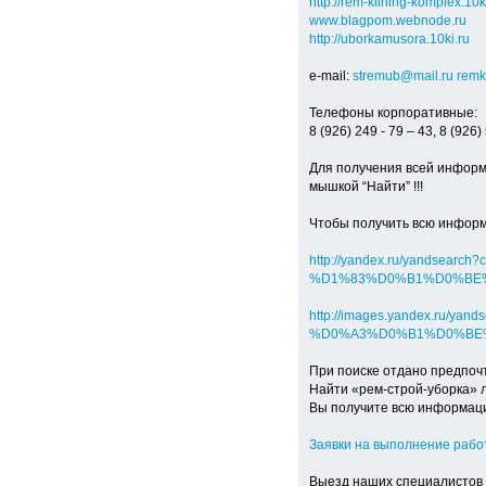
http://rem-klining-komplex.10k
www.blagpom.webnode.ru
http://uborkamusora.10ki.ru
e-mail:
stremub@mail.ru
remk
Телефоны корпоративные:
8 (926) 249 - 79 – 43, 8 (926) 
Для получения всей информ
мышкой “Найти” !!!
Чтобы получить всю информ
http://yandex.ru/yands
%D1%83%D0%B1%D0%BE
http://images.yandex.r
%D0%A3%D0%B1%D0%BE%
При поиске отдано предпоч
Найти «рем-строй-уборка» л
Вы получите всю информаци
Заявки на выполнение рабо
Выезд наших специалистов 