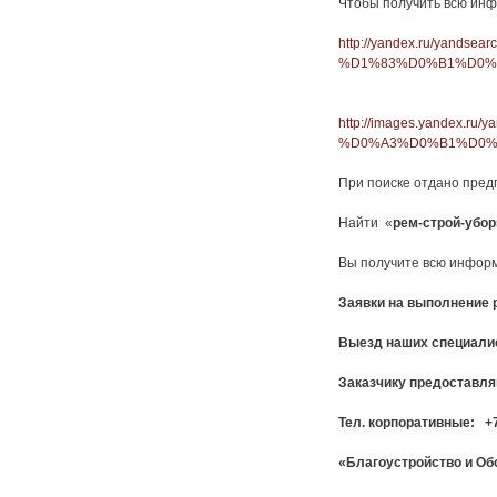
Чтобы получить всю инф
http://yandex.ru/ya
%D1%83%D0%B1%D0%
http://images.yande
%D0%A3%D0%B1%D0%B
При поиске отдано пред
Найти «
рем-строй-убор
Вы получите всю инфор
Заявки на выполнение 
Выезд наших специалис
Заказчику предоставля
Тел. корпоративные: +7
«Благоустройство и Обс