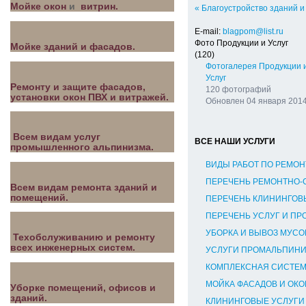
Мойке окон
и
витрин.
« Благоустройство зданий и
E-mail:
blagpom@list.ru
Фото Продукции и Услуг
Мойке зданий и фасадов.
(120)
Фотогалерея Продукции 
Услуг
Ремонту и защите фасадов,
120 фотографий
установки окон ПВХ и витражей.
Обновлен 04 января 201
Всем видам услуг
ВСЕ НАШИ УСЛУГИ
промышленного альпинизма.
ВИДЫ РАБОТ ПО РЕМОН
ПЕРЕЧЕНЬ РЕМОНТНО-
Всем видам ремонта зданий и
помещений.
ПЕРЕЧЕНЬ КЛИНИНГОВЫ
ПЕРЕЧЕНЬ УСЛУГ И ПР
УБОРКА И ВЫВОЗ МУСО
Техобслуживанию и ремонту
всех инженерных систем.
УСЛУГИ ПРОМАЛЬПИН
КОМПЛЕКСНАЯ СИСТЕМ
МОЙКА ФАСАДОВ И ОКО
Уборке помещений, офисов и
зданий.
КЛИНИНГОВЫЕ УСЛУГИ