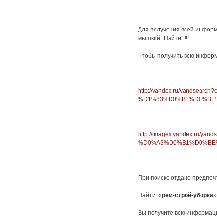
Для получения всей информ
мышкой “Найти” !!!
Чтобы получить всю информ
http://yandex.ru/yands
%D1%83%D0%B1%D0%BE
http://images.yandex.r
%D0%A3%D0%B1%D0%BE%
При поиске отдано предпоч
Найти «
рем-строй-уборка
»
Вы получите всю информац