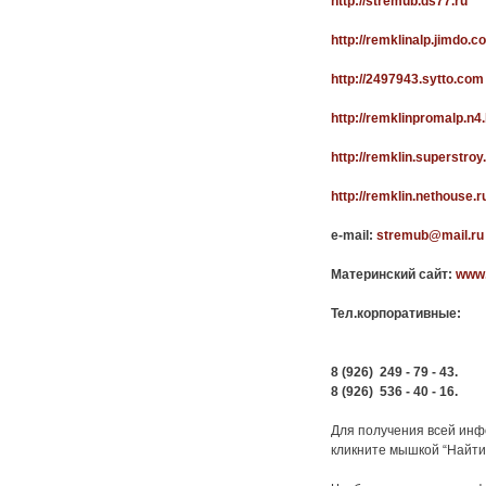
http://stremub.ds77.ru
http://remklinalp.jimdo.c
http://2497943.sytto.com
http://remklinpromalp.n4.
http://remklin.superstroy
http://remklin.nethouse.r
e-mail:
stremub@mail.ru
Материнский сайт:
www.
Тел.корпоративные:
8 (926)
249
-
79
-
43.
8 (926)
536
-
40
-
16.
Для получения всей ин
кликните мышкой “Найти” 