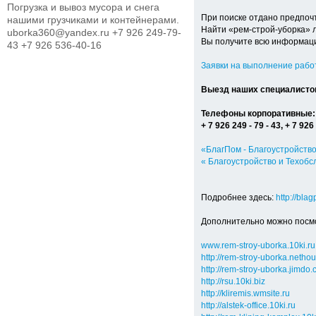
Погрузка и вывоз мусора и снега
При поиске отдано предпоч
нашими грузчиками и контейнерами.
Найти «рем-строй-уборка» л
uborka360@yandex.ru +7 926 249-79-
Вы получите всю информаци
43 +7 926 536-40-16
Заявки на выполнение рабо
Выезд наших специалистов
Телефоны корпоративные:
+ 7 926 249 - 79 - 43, + 7 926 
«БлагПом - Благоустройство
« Благоустройство и Техобс
Подробнее здесь:
http://bla
Дополнительно можно посмо
www.rem-stroy-uborka.10ki.ru
http://rem-stroy-uborka.nethou
http://rem-stroy-uborka.jimdo
http://rsu.10ki.biz
http://kliremis.wmsite.ru
http://alstek-office.10ki.ru