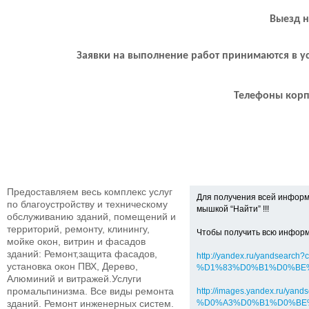
Выезд н
http://rem-stroy-uborka.10ki.ru
http://rem-stroy-uborka.nethou
http://rem-stroy-uborka.jimdo
Заявки на выполнение работ принимаются в устной,
http://rsu.10ki.biz
http://kliremis.wmsite.ru
http://alstek-office.10ki.ru
http://rem-klining-komplex.10k
Телефоны корпорати
www.blagpom.webnode.ru
http://uborkamusora.10ki.ru
e-mail: remklin@yande
e-mail:
stremub@mail.ru
remk
Телефоны корпоративные:
8 (926) 249 - 79 – 43, 8 (926) 
Предоставляем весь комплекс услуг
Для получения всей информ
по благоустройству и техническому
мышкой “Найти” !!!
обслуживанию зданий, помещений и
территорий, ремонту, клинингу,
Чтобы получить всю информ
мойке окон, витрин и фасадов
зданий: Ремонт,защита фасадов,
http://yandex.ru/yands
установка окон ПВХ, Дерево,
%D1%83%D0%B1%D0%BE
Алюминий и витражей.Услуги
промальпинизма. Все виды ремонта
http://images.yandex.r
зданий. Ремонт инженерных систем.
%D0%A3%D0%B1%D0%BE%