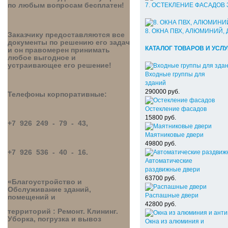
7. ОСТЕКЛЕНИЕ ФАСАДОВ
по любым вопросам бесплатен!
8. ОКНА ПВХ, АЛЮМИНИЙ,
Заказчику предоставляются все
документы по решению его задач
КАТАЛОГ ТОВАРОВ И УСЛ
и он правомерен принимать
любое выгодное и
устраивающее его решение!
Входные группы для
зданий
290000
руб.
Телефоны корпоративные:
Остекление фасадов
15800
руб.
+7 926 249 - 79 - 43,
Маятниковые двери
49800
руб.
+7 926 536 - 40 - 16.
Автоматические
раздвижные двери
63700
руб.
«Благоустройство и
Обслуживание зданий,
Распашные двери
помещений и
42800
руб.
тер
риторий : Ремонт. Клининг.
Уборка, погрузка и вывоз
Окна из алюминия и