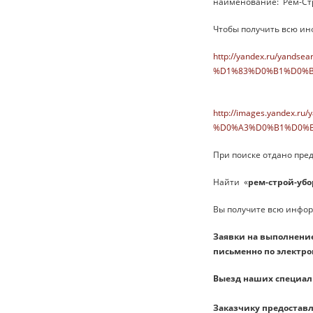
наименование: Рем-Стр
Чтобы получить всю ин
http://yandex.ru/yan
%D1%83%D0%B1%D0%
http://images.yande
%D0%A3%D0%B1%D0%B
При поиске отдано пре
Найти «
рем-строй-убо
Вы получите всю инфо
Заявки на выполнени
письменно по электро
Выезд наших специали
Заказчику предоставл